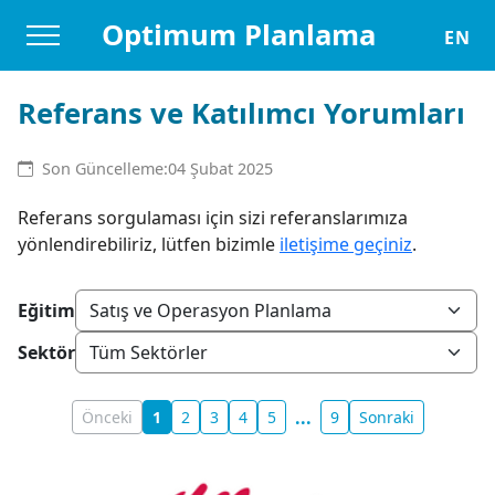
Optimum Planlama
EN
Referans ve Katılımcı Yorumları
Son Güncelleme:
04 Şubat 2025
Referans sorgulaması için sizi referanslarımıza
yönlendirebiliriz, lütfen bizimle
iletişime geçiniz
.
Eğitim
Sektör
...
Önceki
1
2
3
4
5
9
Sonraki