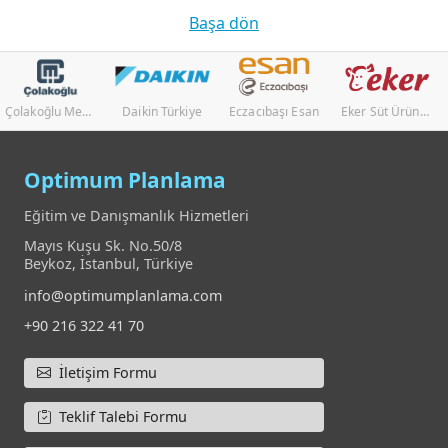
Başa dön
Çolakoğlu Metalurji
Daikin Türkiye
Eczacıbaşı Esan
Eker Süt Ürünleri
Hasçe
Optimum Planlama
Eğitim ve Danışmanlık Hizmetleri
Mayıs Kuşu Sk. No.50/8
Beykoz, İstanbul, Türkiye
info@optimumplanlama.com
+90 216 322 41 70
İletişim Formu
Teklif Talebi Formu