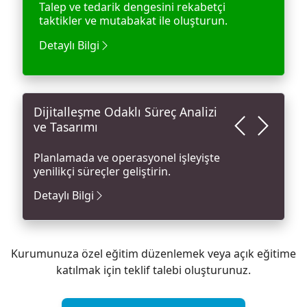
Talep ve tedarik dengesini rekabetçi
taktikler ve mutabakat ile oluşturun.
Detaylı Bilgi
code
Dijitalleşme Odaklı Süreç Analizi
ve Tasarımı
Planlamada ve operasyonel işleyişte
yenilikçi süreçler geliştirin.
Detaylı Bilgi
Kurumunuza özel eğitim düzenlemek veya açık eğitime
katılmak için teklif talebi oluşturunuz.