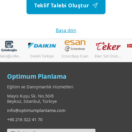
Teklif Talebi Oluştur
Başa dön
Çolakoğlu Metalurji
Daikin Türkiye
Eczacıbaşı Esan
Eker Süt Ürünleri
Hasçelik
Optimum Planlama
Eğitim ve Danışmanlık Hizmetleri
Mayıs Kuşu Sk. No.50/8
Beykoz, İstanbul, Türkiye
info@optimumplanlama.com
+90 216 322 41 70